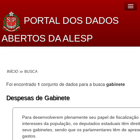
PORTAL DOS DADOS
ABERTOS DA ALESP
Home
Sobre o projeto
INÍCIO
BUSCA
Dados Abertos Alesp
Foi encontrado
1
conjunto de dados para a busca
gabinete
Lei de Acesso à Informação
Despesas de Gabinete
Dados Governamentais Abertos
Planejamento
Para desenvolverem plenamente seu papel de fiscalização
interesses da população, os deputados estaduais têm dire
Catálogo de dados
seus gabinetes, sendo que os parlamentares têm de aprese
gastos.
Processo Legislativo