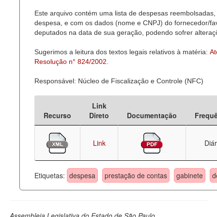
Este arquivo contém uma lista de despesas reembolsadas, 
Deputados Estaduais
despesa, e com os dados (nome e CNPJ) do fornecedor/favor
deputados na data de sua geração, podendo sofrer alteraçõ
Administração
Sugerimos a leitura dos textos legais relativos à matéria:
At
Legislação
Resolução n° 824/2002
.
Agenda
Responsável: Núcleo de Fiscalização e Controle (NFC)
Perguntas frequentes
Link
Contato
Recurso
Direto
Documentação
Frequ
Link
Diár
Etiquetas:
despesa
prestação de contas
gabinete
d
Assembleia Legislativa do Estado de São Paulo