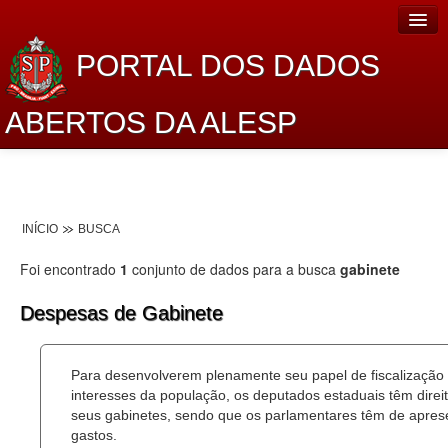
PORTAL DOS DADOS
ABERTOS DA ALESP
Home
Sobre o projeto
INÍCIO
BUSCA
Dados Abertos Alesp
Foi encontrado
1
conjunto de dados para a busca
gabinete
Lei de Acesso à Informação
Despesas de Gabinete
Dados Governamentais Abertos
Planejamento
Para desenvolverem plenamente seu papel de fiscalização
interesses da população, os deputados estaduais têm dire
Catálogo de dados
seus gabinetes, sendo que os parlamentares têm de aprese
gastos.
Processo Legislativo