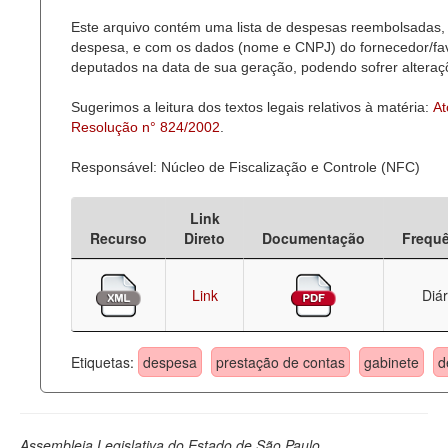
Este arquivo contém uma lista de despesas reembolsadas, 
Deputados Estaduais
despesa, e com os dados (nome e CNPJ) do fornecedor/favor
deputados na data de sua geração, podendo sofrer alteraçõ
Administração
Sugerimos a leitura dos textos legais relativos à matéria:
At
Legislação
Resolução n° 824/2002
.
Agenda
Responsável: Núcleo de Fiscalização e Controle (NFC)
Perguntas frequentes
Link
Contato
Recurso
Direto
Documentação
Frequ
Link
Diár
Etiquetas:
despesa
prestação de contas
gabinete
d
Assembleia Legislativa do Estado de São Paulo