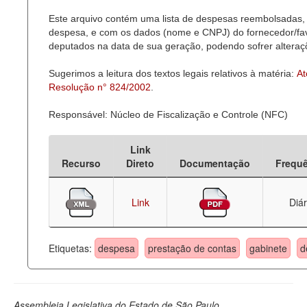
Este arquivo contém uma lista de despesas reembolsadas, 
Deputados Estaduais
despesa, e com os dados (nome e CNPJ) do fornecedor/favor
deputados na data de sua geração, podendo sofrer alteraçõ
Administração
Sugerimos a leitura dos textos legais relativos à matéria:
At
Legislação
Resolução n° 824/2002
.
Agenda
Responsável: Núcleo de Fiscalização e Controle (NFC)
Perguntas frequentes
Link
Contato
Recurso
Direto
Documentação
Frequ
Link
Diár
Etiquetas:
despesa
prestação de contas
gabinete
d
Assembleia Legislativa do Estado de São Paulo