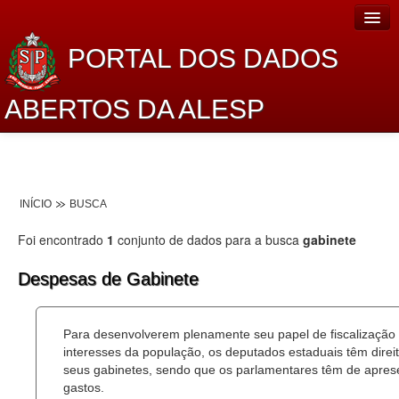
PORTAL DOS DADOS
ABERTOS DA ALESP
Home
Sobre o projeto
INÍCIO
BUSCA
Dados Abertos Alesp
Foi encontrado
1
conjunto de dados para a busca
gabinete
Lei de Acesso à Informação
Despesas de Gabinete
Dados Governamentais Abertos
Planejamento
Para desenvolverem plenamente seu papel de fiscalização
interesses da população, os deputados estaduais têm dire
Catálogo de dados
seus gabinetes, sendo que os parlamentares têm de aprese
gastos.
Processo Legislativo