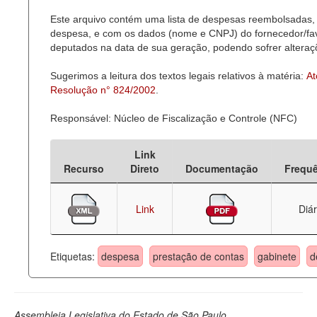
Este arquivo contém uma lista de despesas reembolsadas, 
Deputados Estaduais
despesa, e com os dados (nome e CNPJ) do fornecedor/favor
deputados na data de sua geração, podendo sofrer alteraçõ
Administração
Sugerimos a leitura dos textos legais relativos à matéria:
At
Legislação
Resolução n° 824/2002
.
Agenda
Responsável: Núcleo de Fiscalização e Controle (NFC)
Perguntas frequentes
Link
Contato
Recurso
Direto
Documentação
Frequ
Link
Diár
Etiquetas:
despesa
prestação de contas
gabinete
d
Assembleia Legislativa do Estado de São Paulo