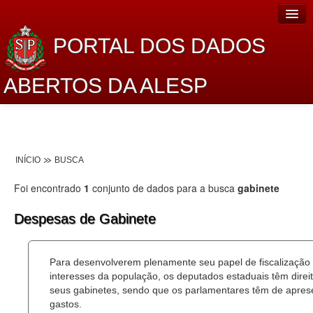
PORTAL DOS DADOS
ABERTOS DA ALESP
Home
Sobre o projeto
INÍCIO
BUSCA
Dados Abertos Alesp
Foi encontrado
1
conjunto de dados para a busca
gabinete
Lei de Acesso à Informação
Despesas de Gabinete
Dados Governamentais Abertos
Planejamento
Para desenvolverem plenamente seu papel de fiscalização
interesses da população, os deputados estaduais têm dire
Catálogo de dados
seus gabinetes, sendo que os parlamentares têm de aprese
gastos.
Processo Legislativo