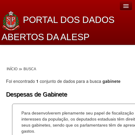
PORTAL DOS DADOS
ABERTOS DA ALESP
Home
Sobre o projeto
INÍCIO
BUSCA
Dados Abertos Alesp
Foi encontrado
1
conjunto de dados para a busca
gabinete
Lei de Acesso à Informação
Despesas de Gabinete
Dados Governamentais Abertos
Planejamento
Para desenvolverem plenamente seu papel de fiscalização
interesses da população, os deputados estaduais têm dire
Catálogo de dados
seus gabinetes, sendo que os parlamentares têm de aprese
gastos.
Processo Legislativo