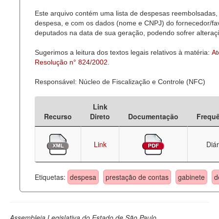
Este arquivo contém uma lista de despesas reembolsadas, 
Deputados Estaduais
despesa, e com os dados (nome e CNPJ) do fornecedor/favor
deputados na data de sua geração, podendo sofrer alteraçõ
Administração
Sugerimos a leitura dos textos legais relativos à matéria:
At
Legislação
Resolução n° 824/2002
.
Agenda
Responsável: Núcleo de Fiscalização e Controle (NFC)
Perguntas frequentes
Link
Contato
Recurso
Direto
Documentação
Frequ
Link
Diár
Etiquetas:
despesa
prestação de contas
gabinete
d
Assembleia Legislativa do Estado de São Paulo