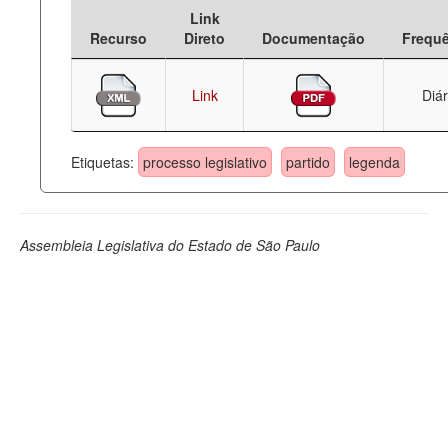
Link
Deputados Estaduais
Recurso
Direto
Documentação
Frequ
Administração
Link
Diár
Legislação
Agenda
Etiquetas:
processo legislativo
partido
legenda
Perguntas frequentes
Contato
Assembleia Legislativa do Estado de São Paulo