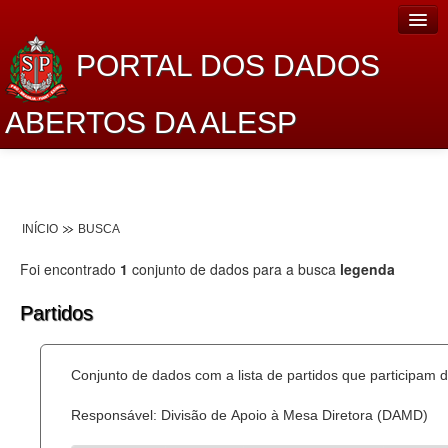
PORTAL DOS DADOS
ABERTOS DA ALESP
Home
Sobre o projeto
INÍCIO
BUSCA
Dados Abertos Alesp
Foi encontrado
1
conjunto de dados para a busca
legenda
Lei de Acesso à Informação
Partidos
Dados Governamentais Abertos
Planejamento
Conjunto de dados com a lista de partidos que participam d
Catálogo de dados
Responsável: Divisão de Apoio à Mesa Diretora (DAMD)
Processo Legislativo