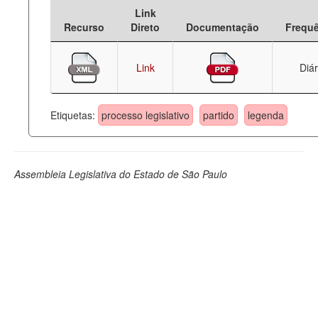
Link
Deputados Estaduais
Recurso
Direto
Documentação
Frequ
Administração
Link
Diár
Legislação
Agenda
Etiquetas:
processo legislativo
partido
legenda
Perguntas frequentes
Contato
Assembleia Legislativa do Estado de São Paulo