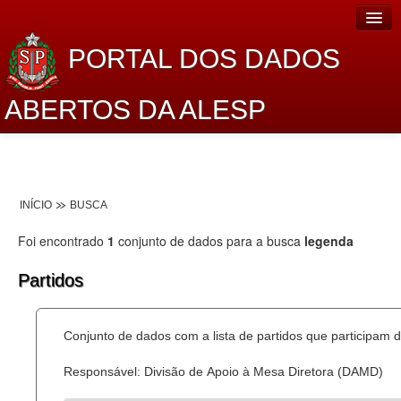
PORTAL DOS DADOS
ABERTOS DA ALESP
Home
Sobre o projeto
INÍCIO
BUSCA
Dados Abertos Alesp
Foi encontrado
1
conjunto de dados para a busca
legenda
Lei de Acesso à Informação
Partidos
Dados Governamentais Abertos
Planejamento
Conjunto de dados com a lista de partidos que participam d
Catálogo de dados
Responsável: Divisão de Apoio à Mesa Diretora (DAMD)
Processo Legislativo