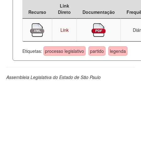
Link
Deputados Estaduais
Recurso
Direto
Documentação
Frequ
Administração
Link
Diár
Legislação
Agenda
Etiquetas:
processo legislativo
partido
legenda
Perguntas frequentes
Contato
Assembleia Legislativa do Estado de São Paulo