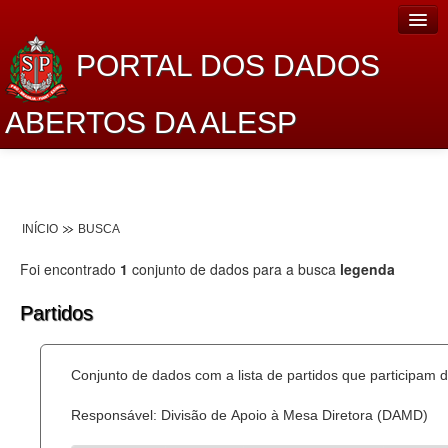
PORTAL DOS DADOS
ABERTOS DA ALESP
Home
Sobre o projeto
INÍCIO
BUSCA
Dados Abertos Alesp
Foi encontrado
1
conjunto de dados para a busca
legenda
Lei de Acesso à Informação
Partidos
Dados Governamentais Abertos
Planejamento
Conjunto de dados com a lista de partidos que participam d
Catálogo de dados
Responsável: Divisão de Apoio à Mesa Diretora (DAMD)
Processo Legislativo