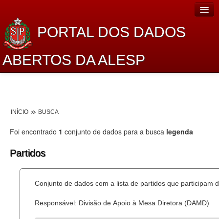
PORTAL DOS DADOS
ABERTOS DA ALESP
Home
Sobre o projeto
INÍCIO
BUSCA
Dados Abertos Alesp
Foi encontrado
1
conjunto de dados para a busca
legenda
Lei de Acesso à Informação
Partidos
Dados Governamentais Abertos
Planejamento
Conjunto de dados com a lista de partidos que participam d
Catálogo de dados
Responsável: Divisão de Apoio à Mesa Diretora (DAMD)
Processo Legislativo