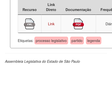
Link
Deputados Estaduais
Recurso
Direto
Documentação
Frequ
Administração
Link
Diár
Legislação
Agenda
Etiquetas:
processo legislativo
partido
legenda
Perguntas frequentes
Contato
Assembleia Legislativa do Estado de São Paulo