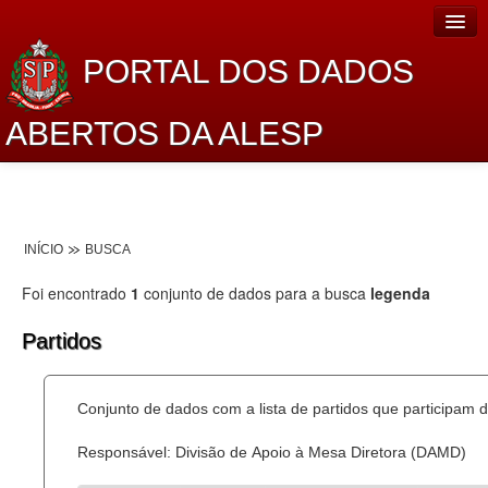
PORTAL DOS DADOS
ABERTOS DA ALESP
Home
Sobre o projeto
INÍCIO
BUSCA
Dados Abertos Alesp
Foi encontrado
1
conjunto de dados para a busca
legenda
Lei de Acesso à Informação
Partidos
Dados Governamentais Abertos
Planejamento
Conjunto de dados com a lista de partidos que participam d
Catálogo de dados
Responsável: Divisão de Apoio à Mesa Diretora (DAMD)
Processo Legislativo