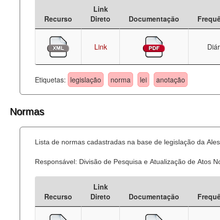
Link
Deputados Estaduais
Recurso
Direto
Documentação
Frequ
Administração
Link
Diár
Legislação
Agenda
Etiquetas:
legislação
norma
lei
anotação
Perguntas frequentes
Normas
Contato
Lista de normas cadastradas na base de legislação da Ales
Responsável: Divisão de Pesquisa e Atualização de Atos 
Link
Recurso
Direto
Documentação
Frequ