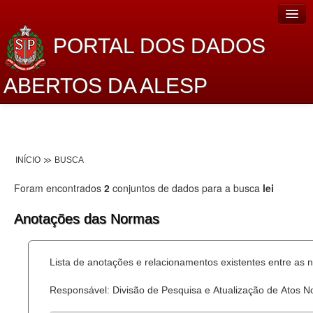
PORTAL DOS DADOS
ABERTOS DA ALESP
Home
Sobre o projeto
INÍCIO
BUSCA
Dados Abertos Alesp
Foram encontrados
2
conjuntos de dados para a busca
lei
Lei de Acesso à Informação
Anotações das Normas
Dados Governamentais Abertos
Planejamento
Lista de anotações e relacionamentos existentes entre as 
Catálogo de dados
Responsável: Divisão de Pesquisa e Atualização de Atos 
Processo Legislativo