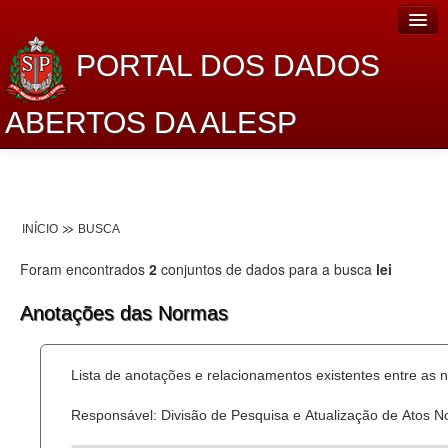
PORTAL DOS DADOS
ABERTOS DA ALESP
Home
Sobre o projeto
INÍCIO
BUSCA
Dados Abertos Alesp
Foram encontrados
2
conjuntos de dados para a busca
lei
Lei de Acesso à Informação
Anotações das Normas
Dados Governamentais Abertos
Planejamento
Lista de anotações e relacionamentos existentes entre as 
Catálogo de dados
Responsável: Divisão de Pesquisa e Atualização de Atos 
Processo Legislativo