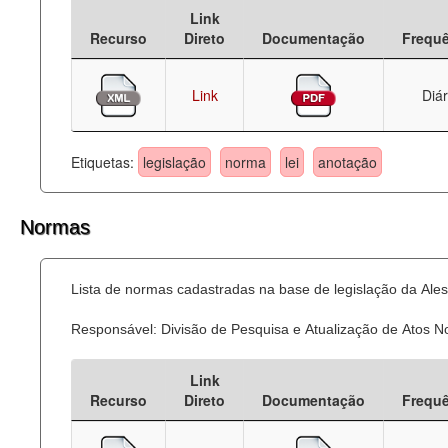
Link
Deputados Estaduais
Recurso
Direto
Documentação
Frequ
Administração
Link
Diár
Legislação
Agenda
Etiquetas:
legislação
norma
lei
anotação
Perguntas frequentes
Normas
Contato
Lista de normas cadastradas na base de legislação da Ales
Responsável: Divisão de Pesquisa e Atualização de Atos 
Link
Recurso
Direto
Documentação
Frequ