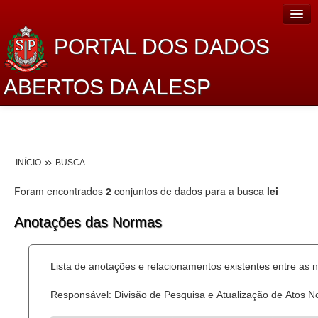
PORTAL DOS DADOS
ABERTOS DA ALESP
Home
Sobre o projeto
INÍCIO
BUSCA
Dados Abertos Alesp
Foram encontrados
2
conjuntos de dados para a busca
lei
Lei de Acesso à Informação
Anotações das Normas
Dados Governamentais Abertos
Planejamento
Lista de anotações e relacionamentos existentes entre as 
Catálogo de dados
Responsável: Divisão de Pesquisa e Atualização de Atos 
Processo Legislativo