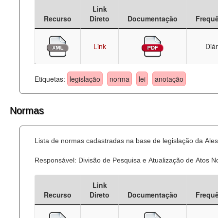
Link
Deputados Estaduais
Recurso
Direto
Documentação
Frequ
Administração
Link
Diár
Legislação
Agenda
Etiquetas:
legislação
norma
lei
anotação
Perguntas frequentes
Normas
Contato
Lista de normas cadastradas na base de legislação da Ales
Responsável: Divisão de Pesquisa e Atualização de Atos 
Link
Recurso
Direto
Documentação
Frequ