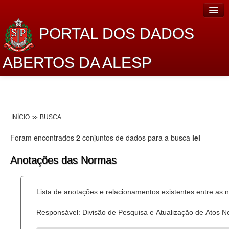
PORTAL DOS DADOS
ABERTOS DA ALESP
Home
Sobre o projeto
INÍCIO
BUSCA
Dados Abertos Alesp
Foram encontrados
2
conjuntos de dados para a busca
lei
Lei de Acesso à Informação
Anotações das Normas
Dados Governamentais Abertos
Planejamento
Lista de anotações e relacionamentos existentes entre as 
Catálogo de dados
Responsável: Divisão de Pesquisa e Atualização de Atos 
Processo Legislativo