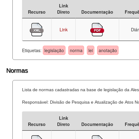
Link
Deputados Estaduais
Recurso
Direto
Documentação
Frequ
Administração
Link
Diár
Legislação
Agenda
Etiquetas:
legislação
norma
lei
anotação
Perguntas frequentes
Normas
Contato
Lista de normas cadastradas na base de legislação da Ales
Responsável: Divisão de Pesquisa e Atualização de Atos 
Link
Recurso
Direto
Documentação
Frequ