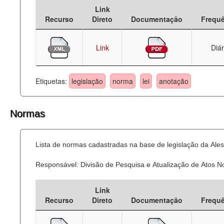
Link
Deputados Estaduais
Recurso
Direto
Documentação
Frequ
Administração
Link
Diár
Legislação
Agenda
Etiquetas:
legislação
norma
lei
anotação
Perguntas frequentes
Normas
Contato
Lista de normas cadastradas na base de legislação da Ales
Responsável: Divisão de Pesquisa e Atualização de Atos 
Link
Recurso
Direto
Documentação
Frequ