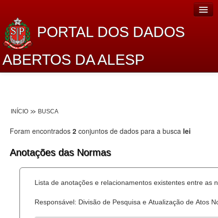
PORTAL DOS DADOS
ABERTOS DA ALESP
Home
Sobre o projeto
INÍCIO
BUSCA
Dados Abertos Alesp
Foram encontrados
2
conjuntos de dados para a busca
lei
Lei de Acesso à Informação
Anotações das Normas
Dados Governamentais Abertos
Planejamento
Lista de anotações e relacionamentos existentes entre as 
Catálogo de dados
Responsável: Divisão de Pesquisa e Atualização de Atos 
Processo Legislativo