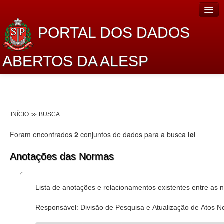
PORTAL DOS DADOS
ABERTOS DA ALESP
Home
Sobre o projeto
INÍCIO
BUSCA
Dados Abertos Alesp
Foram encontrados
2
conjuntos de dados para a busca
lei
Lei de Acesso à Informação
Anotações das Normas
Dados Governamentais Abertos
Planejamento
Lista de anotações e relacionamentos existentes entre as 
Catálogo de dados
Responsável: Divisão de Pesquisa e Atualização de Atos 
Processo Legislativo