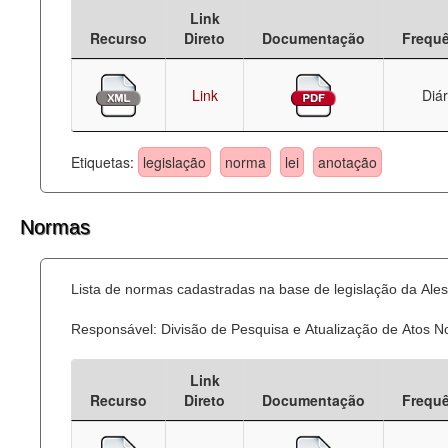
Link
Deputados Estaduais
Recurso
Direto
Documentação
Frequ
Administração
Link
Diár
Legislação
Agenda
Etiquetas:
legislação
norma
lei
anotação
Perguntas frequentes
Normas
Contato
Lista de normas cadastradas na base de legislação da Ales
Responsável: Divisão de Pesquisa e Atualização de Atos 
Link
Recurso
Direto
Documentação
Frequ