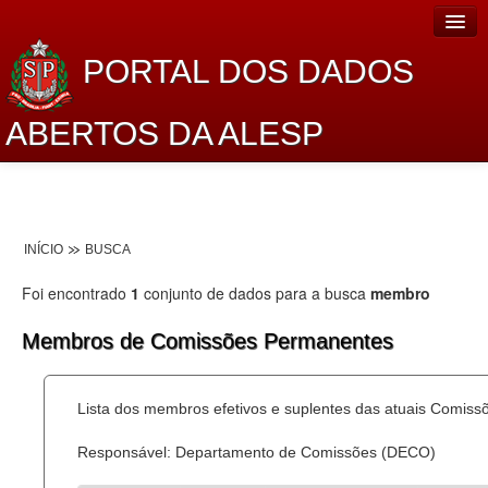
PORTAL DOS DADOS
ABERTOS DA ALESP
Home
Sobre o projeto
INÍCIO
BUSCA
Dados Abertos Alesp
Foi encontrado
1
conjunto de dados para a busca
membro
Lei de Acesso à Informação
Membros de Comissões Permanentes
Dados Governamentais Abertos
Planejamento
Lista dos membros efetivos e suplentes das atuais Comis
Catálogo de dados
Responsável: Departamento de Comissões (DECO)
Processo Legislativo