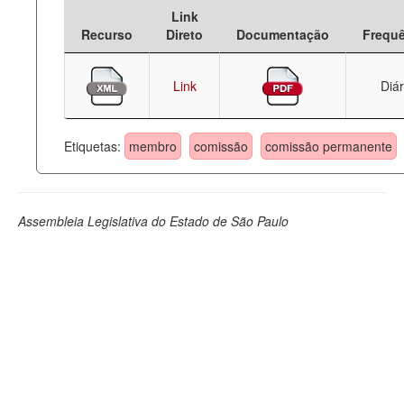
Link
Deputados Estaduais
Recurso
Direto
Documentação
Frequ
Administração
Link
Diár
Legislação
Agenda
Etiquetas:
membro
comissão
comissão permanente
Perguntas frequentes
Contato
Assembleia Legislativa do Estado de São Paulo