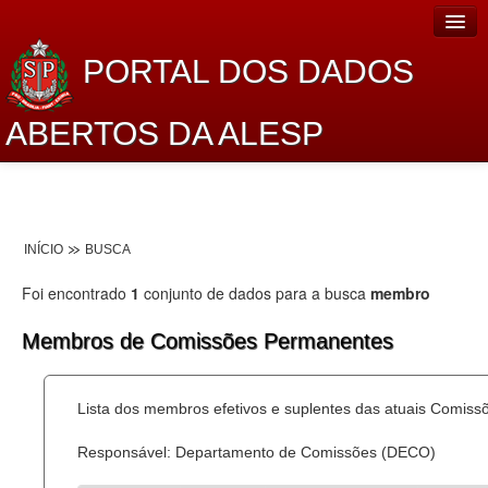
PORTAL DOS DADOS
ABERTOS DA ALESP
Home
Sobre o projeto
INÍCIO
BUSCA
Dados Abertos Alesp
Foi encontrado
1
conjunto de dados para a busca
membro
Lei de Acesso à Informação
Membros de Comissões Permanentes
Dados Governamentais Abertos
Planejamento
Lista dos membros efetivos e suplentes das atuais Comis
Catálogo de dados
Responsável: Departamento de Comissões (DECO)
Processo Legislativo