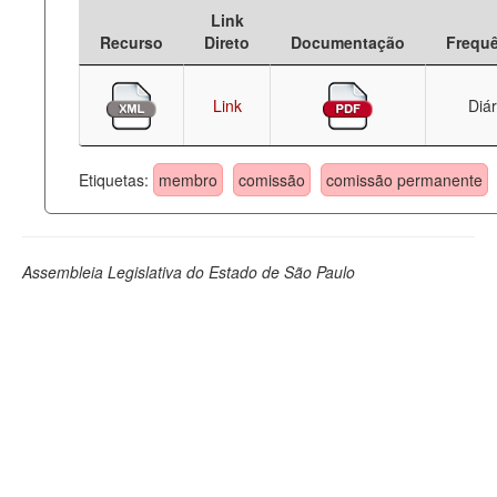
Link
Deputados Estaduais
Recurso
Direto
Documentação
Frequ
Administração
Link
Diár
Legislação
Agenda
Etiquetas:
membro
comissão
comissão permanente
Perguntas frequentes
Contato
Assembleia Legislativa do Estado de São Paulo