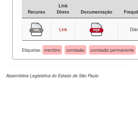
Link
Deputados Estaduais
Recurso
Direto
Documentação
Frequ
Administração
Link
Diár
Legislação
Agenda
Etiquetas:
membro
comissão
comissão permanente
Perguntas frequentes
Contato
Assembleia Legislativa do Estado de São Paulo