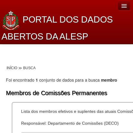
PORTAL DOS DADOS
ABERTOS DA ALESP
Home
Sobre o projeto
INÍCIO
BUSCA
Dados Abertos Alesp
Foi encontrado
1
conjunto de dados para a busca
membro
Lei de Acesso à Informação
Membros de Comissões Permanentes
Dados Governamentais Abertos
Planejamento
Lista dos membros efetivos e suplentes das atuais Comis
Catálogo de dados
Responsável: Departamento de Comissões (DECO)
Processo Legislativo