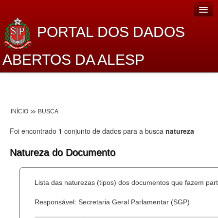
PORTAL DOS DADOS
ABERTOS DA ALESP
Home
Sobre o projeto
INÍCIO
BUSCA
Dados Abertos Alesp
Foi encontrado
1
conjunto de dados para a busca
natureza
Lei de Acesso à Informação
Natureza do Documento
Dados Governamentais Abertos
Planejamento
Lista das naturezas (tipos) dos documentos que fazem part
Catálogo de dados
Responsável: Secretaria Geral Parlamentar (SGP)
Processo Legislativo