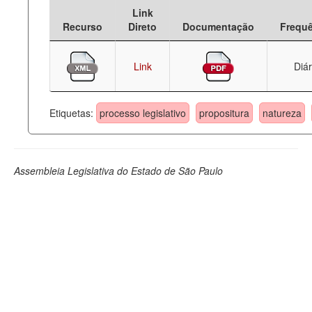
Link
Deputados Estaduais
Recurso
Direto
Documentação
Frequ
Administração
Link
Diár
Legislação
Agenda
Etiquetas:
processo legislativo
propositura
natureza
Perguntas frequentes
Contato
Assembleia Legislativa do Estado de São Paulo