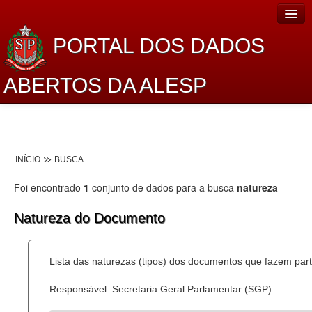
PORTAL DOS DADOS
ABERTOS DA ALESP
Home
Sobre o projeto
INÍCIO
BUSCA
Dados Abertos Alesp
Foi encontrado
1
conjunto de dados para a busca
natureza
Lei de Acesso à Informação
Natureza do Documento
Dados Governamentais Abertos
Planejamento
Lista das naturezas (tipos) dos documentos que fazem part
Catálogo de dados
Responsável: Secretaria Geral Parlamentar (SGP)
Processo Legislativo