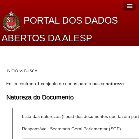
PORTAL DOS DADOS
ABERTOS DA ALESP
Home
Sobre o projeto
INÍCIO
BUSCA
Dados Abertos Alesp
Foi encontrado
1
conjunto de dados para a busca
natureza
Lei de Acesso à Informação
Natureza do Documento
Dados Governamentais Abertos
Planejamento
Lista das naturezas (tipos) dos documentos que fazem part
Catálogo de dados
Responsável: Secretaria Geral Parlamentar (SGP)
Processo Legislativo