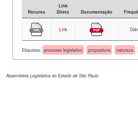
Link
Deputados Estaduais
Recurso
Direto
Documentação
Frequ
Administração
Link
Diár
Legislação
Agenda
Etiquetas:
processo legislativo
propositura
natureza
Perguntas frequentes
Contato
Assembleia Legislativa do Estado de São Paulo