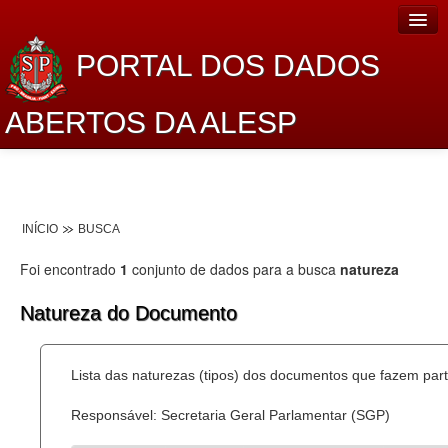
PORTAL DOS DADOS
ABERTOS DA ALESP
Home
Sobre o projeto
INÍCIO
BUSCA
Dados Abertos Alesp
Foi encontrado
1
conjunto de dados para a busca
natureza
Lei de Acesso à Informação
Natureza do Documento
Dados Governamentais Abertos
Planejamento
Lista das naturezas (tipos) dos documentos que fazem part
Catálogo de dados
Responsável: Secretaria Geral Parlamentar (SGP)
Processo Legislativo