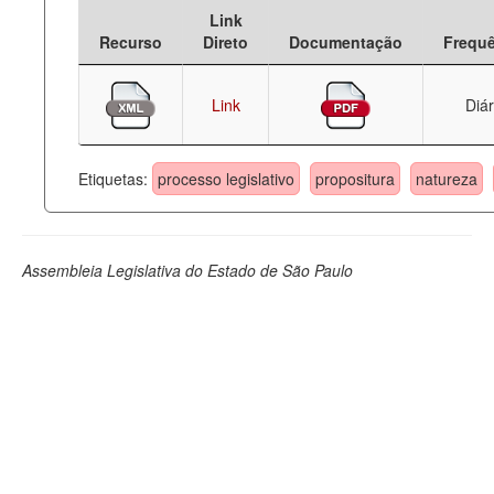
Link
Deputados Estaduais
Recurso
Direto
Documentação
Frequ
Administração
Link
Diár
Legislação
Agenda
Etiquetas:
processo legislativo
propositura
natureza
Perguntas frequentes
Contato
Assembleia Legislativa do Estado de São Paulo