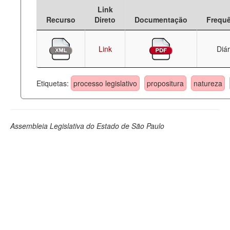
Link
Deputados Estaduais
Recurso
Direto
Documentação
Frequ
Administração
Link
Diár
Legislação
Agenda
Etiquetas:
processo legislativo
propositura
natureza
Perguntas frequentes
Contato
Assembleia Legislativa do Estado de São Paulo