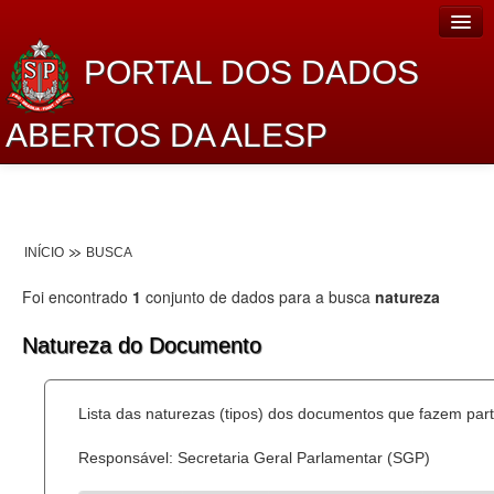
PORTAL DOS DADOS
ABERTOS DA ALESP
Home
Sobre o projeto
INÍCIO
BUSCA
Dados Abertos Alesp
Foi encontrado
1
conjunto de dados para a busca
natureza
Lei de Acesso à Informação
Natureza do Documento
Dados Governamentais Abertos
Planejamento
Lista das naturezas (tipos) dos documentos que fazem part
Catálogo de dados
Responsável: Secretaria Geral Parlamentar (SGP)
Processo Legislativo