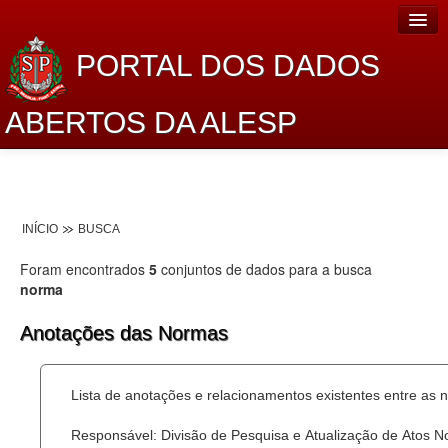
PORTAL DOS DADOS
ABERTOS DA ALESP
Home
Sobre o projeto
INÍCIO
BUSCA
Dados Abertos Alesp
Foram encontrados
5
conjuntos de dados para a busca
Lei de Acesso à Informação
norma
Dados Governamentais Abertos
Anotações das Normas
Planejamento
Lista de anotações e relacionamentos existentes entre as 
Catálogo de dados
Responsável: Divisão de Pesquisa e Atualização de Atos 
Processo Legislativo