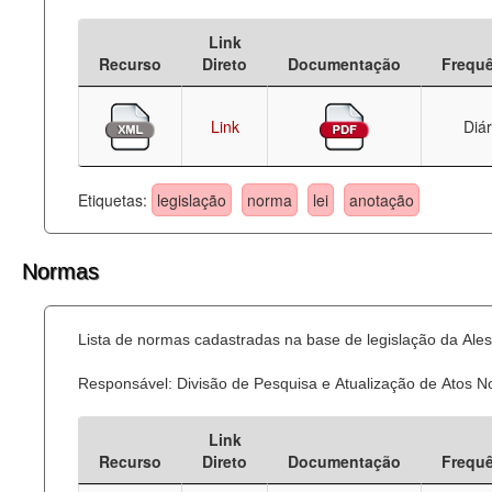
Deputados Estaduais
Link
Recurso
Direto
Documentação
Frequ
Administração
Legislação
Link
Diár
Agenda
Etiquetas:
legislação
norma
lei
anotação
Perguntas frequentes
Contato
Normas
Lista de normas cadastradas na base de legislação da Ales
Responsável: Divisão de Pesquisa e Atualização de Atos 
Link
Recurso
Direto
Documentação
Frequ