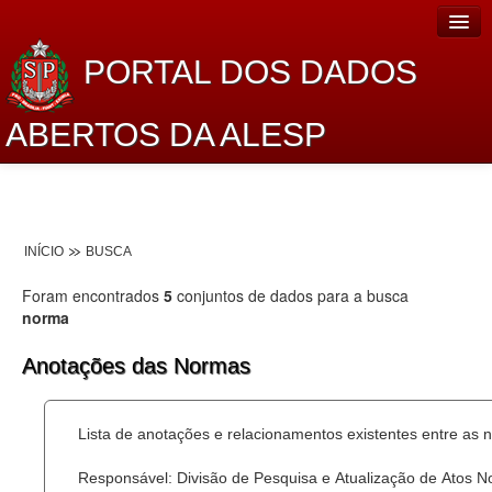
PORTAL DOS DADOS
ABERTOS DA ALESP
Home
Sobre o projeto
INÍCIO
BUSCA
Dados Abertos Alesp
Foram encontrados
5
conjuntos de dados para a busca
Lei de Acesso à Informação
norma
Dados Governamentais Abertos
Anotações das Normas
Planejamento
Lista de anotações e relacionamentos existentes entre as 
Catálogo de dados
Responsável: Divisão de Pesquisa e Atualização de Atos 
Processo Legislativo