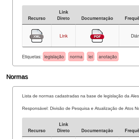
Deputados Estaduais
Link
Recurso
Direto
Documentação
Frequ
Administração
Legislação
Link
Diár
Agenda
Etiquetas:
legislação
norma
lei
anotação
Perguntas frequentes
Contato
Normas
Lista de normas cadastradas na base de legislação da Ales
Responsável: Divisão de Pesquisa e Atualização de Atos 
Link
Recurso
Direto
Documentação
Frequ