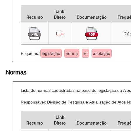
Deputados Estaduais
Link
Recurso
Direto
Documentação
Frequ
Administração
Legislação
Link
Diár
Agenda
Etiquetas:
legislação
norma
lei
anotação
Perguntas frequentes
Contato
Normas
Lista de normas cadastradas na base de legislação da Ales
Responsável: Divisão de Pesquisa e Atualização de Atos 
Link
Recurso
Direto
Documentação
Frequ