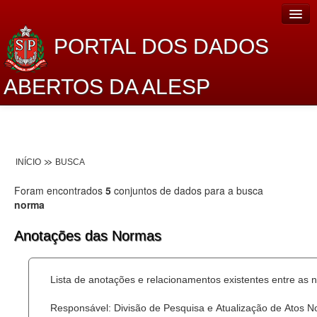
PORTAL DOS DADOS
ABERTOS DA ALESP
Home
Sobre o projeto
INÍCIO
BUSCA
Dados Abertos Alesp
Foram encontrados
5
conjuntos de dados para a busca
Lei de Acesso à Informação
norma
Dados Governamentais Abertos
Anotações das Normas
Planejamento
Lista de anotações e relacionamentos existentes entre as 
Catálogo de dados
Responsável: Divisão de Pesquisa e Atualização de Atos 
Processo Legislativo