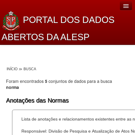
PORTAL DOS DADOS
ABERTOS DA ALESP
Home
Sobre o projeto
INÍCIO
BUSCA
Dados Abertos Alesp
Foram encontrados
5
conjuntos de dados para a busca
Lei de Acesso à Informação
norma
Dados Governamentais Abertos
Anotações das Normas
Planejamento
Lista de anotações e relacionamentos existentes entre as 
Catálogo de dados
Responsável: Divisão de Pesquisa e Atualização de Atos 
Processo Legislativo