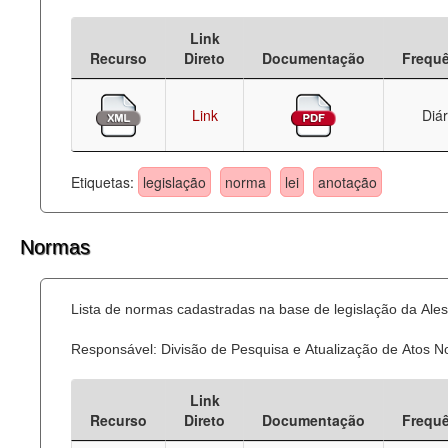
Deputados Estaduais
Link
Recurso
Direto
Documentação
Frequ
Administração
Legislação
Link
Diár
Agenda
Etiquetas:
legislação
norma
lei
anotação
Perguntas frequentes
Contato
Normas
Lista de normas cadastradas na base de legislação da Ales
Responsável: Divisão de Pesquisa e Atualização de Atos 
Link
Recurso
Direto
Documentação
Frequ