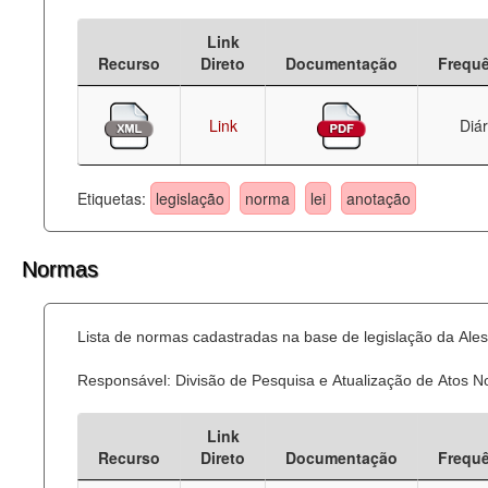
Deputados Estaduais
Link
Recurso
Direto
Documentação
Frequ
Administração
Legislação
Link
Diár
Agenda
Etiquetas:
legislação
norma
lei
anotação
Perguntas frequentes
Contato
Normas
Lista de normas cadastradas na base de legislação da Ales
Responsável: Divisão de Pesquisa e Atualização de Atos 
Link
Recurso
Direto
Documentação
Frequ