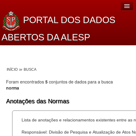
PORTAL DOS DADOS
ABERTOS DA ALESP
Home
Sobre o projeto
INÍCIO
BUSCA
Dados Abertos Alesp
Foram encontrados
5
conjuntos de dados para a busca
Lei de Acesso à Informação
norma
Dados Governamentais Abertos
Anotações das Normas
Planejamento
Lista de anotações e relacionamentos existentes entre as 
Catálogo de dados
Responsável: Divisão de Pesquisa e Atualização de Atos 
Processo Legislativo