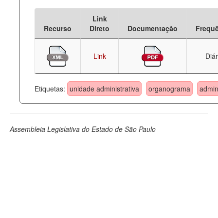
Deputados Estaduais
Link
Recurso
Direto
Documentação
Frequ
Administração
Legislação
Link
Diár
Agenda
Etiquetas:
unidade administrativa
organograma
admin
Perguntas frequentes
Contato
Assembleia Legislativa do Estado de São Paulo