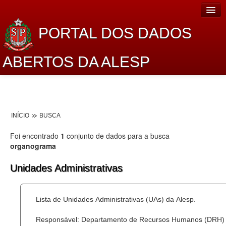
PORTAL DOS DADOS
ABERTOS DA ALESP
Home
Sobre o projeto
INÍCIO
BUSCA
Dados Abertos Alesp
Foi encontrado
1
conjunto de dados para a busca
Lei de Acesso à Informação
organograma
Dados Governamentais Abertos
Unidades Administrativas
Planejamento
Lista de Unidades Administrativas (UAs) da Alesp.
Catálogo de dados
Responsável: Departamento de Recursos Humanos (DRH)
Processo Legislativo