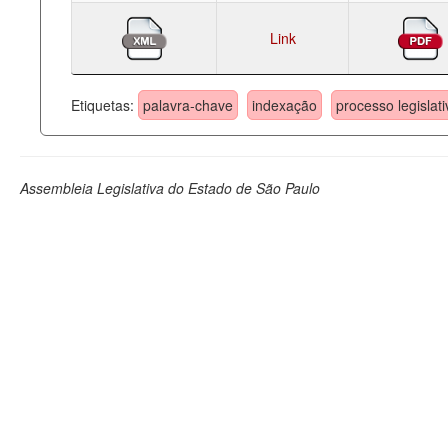
Link
Etiquetas:
palavra-chave
indexação
processo legislati
Assembleia Legislativa do Estado de São Paulo