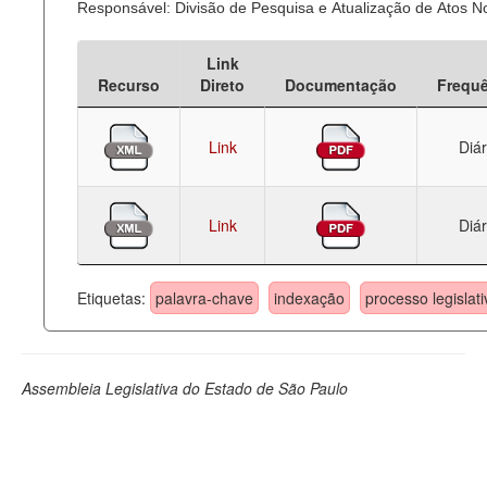
Responsável: Divisão de Pesquisa e Atualização de Atos 
Deputados Estaduais
Link
Administração
Recurso
Direto
Documentação
Frequ
Legislação
Link
Diár
Agenda
Perguntas frequentes
Link
Diár
Contato
Etiquetas:
palavra-chave
indexação
processo legislati
Assembleia Legislativa do Estado de São Paulo