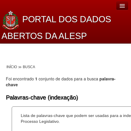
PORTAL DOS DADOS
ABERTOS DA ALESP
Home
Sobre o projeto
INÍCIO
BUSCA
Dados Abertos Alesp
Foi encontrado
1
conjunto de dados para a busca
palavra-
Lei de Acesso à Informação
chave
Dados Governamentais Abertos
Palavras-chave (indexação)
Planejamento
Lista de palavras-chave que podem ser usadas para a ind
Catálogo de dados
Processo Legislativo.
Processo Legislativo