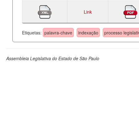
Link
Etiquetas:
palavra-chave
indexação
processo legislati
Assembleia Legislativa do Estado de São Paulo