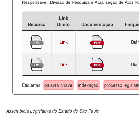
Responsável: Divisão de Pesquisa e Atualização de Atos 
Deputados Estaduais
Link
Administração
Recurso
Direto
Documentação
Frequ
Legislação
Link
Diár
Agenda
Perguntas frequentes
Link
Diár
Contato
Etiquetas:
palavra-chave
indexação
processo legislati
Assembleia Legislativa do Estado de São Paulo