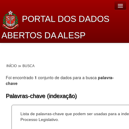
PORTAL DOS DADOS
ABERTOS DA ALESP
Home
Sobre o projeto
INÍCIO
BUSCA
Dados Abertos Alesp
Foi encontrado
1
conjunto de dados para a busca
palavra-
Lei de Acesso à Informação
chave
Dados Governamentais Abertos
Palavras-chave (indexação)
Planejamento
Lista de palavras-chave que podem ser usadas para a ind
Catálogo de dados
Processo Legislativo.
Processo Legislativo