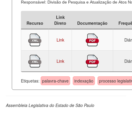
Responsável: Divisão de Pesquisa e Atualização de Atos 
Deputados Estaduais
Link
Administração
Recurso
Direto
Documentação
Frequ
Legislação
Link
Diár
Agenda
Perguntas frequentes
Link
Diár
Contato
Etiquetas:
palavra-chave
indexação
processo legislati
Assembleia Legislativa do Estado de São Paulo