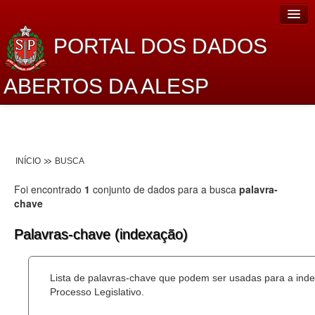
PORTAL DOS DADOS
ABERTOS DA ALESP
Home
Sobre o projeto
INÍCIO
BUSCA
Dados Abertos Alesp
Foi encontrado
1
conjunto de dados para a busca
palavra-
Lei de Acesso à Informação
chave
Dados Governamentais Abertos
Palavras-chave (indexação)
Planejamento
Lista de palavras-chave que podem ser usadas para a ind
Catálogo de dados
Processo Legislativo.
Processo Legislativo