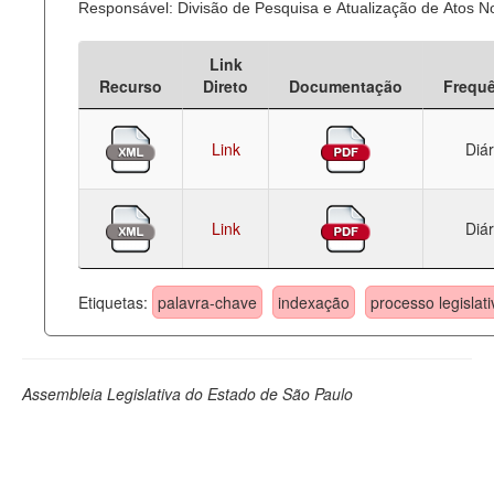
Responsável: Divisão de Pesquisa e Atualização de Atos 
Deputados Estaduais
Link
Administração
Recurso
Direto
Documentação
Frequ
Legislação
Link
Diár
Agenda
Perguntas frequentes
Link
Diár
Contato
Etiquetas:
palavra-chave
indexação
processo legislati
Assembleia Legislativa do Estado de São Paulo