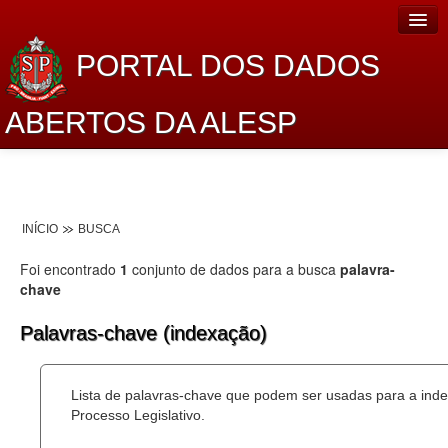
PORTAL DOS DADOS
ABERTOS DA ALESP
Home
Sobre o projeto
INÍCIO
BUSCA
Dados Abertos Alesp
Foi encontrado
1
conjunto de dados para a busca
palavra-
Lei de Acesso à Informação
chave
Dados Governamentais Abertos
Palavras-chave (indexação)
Planejamento
Lista de palavras-chave que podem ser usadas para a ind
Catálogo de dados
Processo Legislativo.
Processo Legislativo