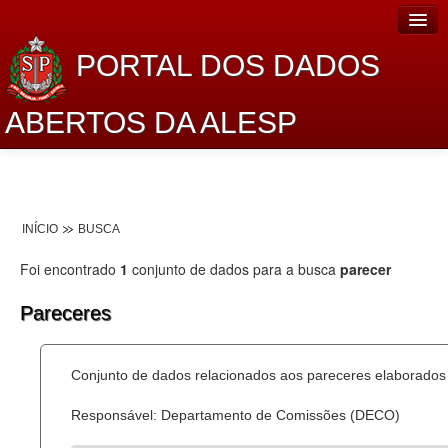
PORTAL DOS DADOS
ABERTOS DA ALESP
Home
Sobre o projeto
INÍCIO
BUSCA
Dados Abertos Alesp
Foi encontrado
1
conjunto de dados para a busca
parecer
Lei de Acesso à Informação
Pareceres
Dados Governamentais Abertos
Planejamento
Conjunto de dados relacionados aos pareceres elaborados 
Catálogo de dados
Responsável: Departamento de Comissões (DECO)
Processo Legislativo