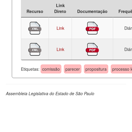
Link
Deputados Estaduais
Recurso
Direto
Documentação
Frequ
Administração
Link
Diár
Legislação
Agenda
Link
Diár
Perguntas frequentes
Contato
Etiquetas:
comissão
parecer
propositura
processo l
Assembleia Legislativa do Estado de São Paulo