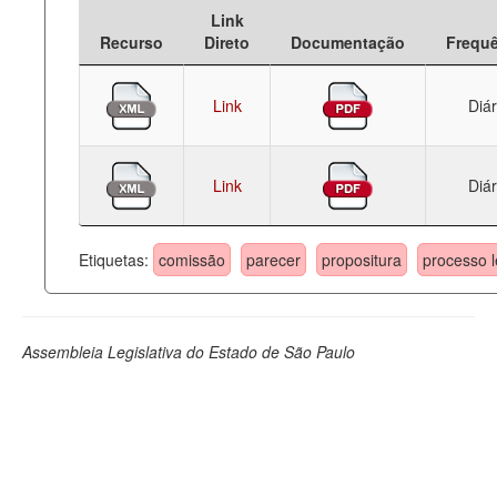
Link
Deputados Estaduais
Recurso
Direto
Documentação
Frequ
Administração
Link
Diár
Legislação
Agenda
Link
Diár
Perguntas frequentes
Contato
Etiquetas:
comissão
parecer
propositura
processo l
Assembleia Legislativa do Estado de São Paulo