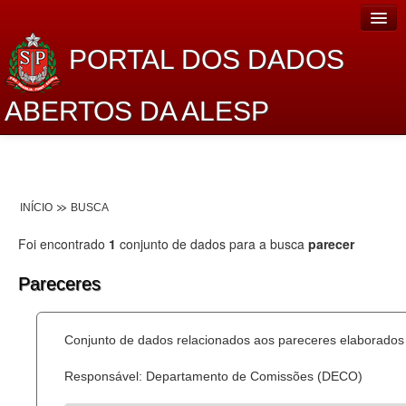
PORTAL DOS DADOS
ABERTOS DA ALESP
Home
Sobre o projeto
INÍCIO
BUSCA
Dados Abertos Alesp
Foi encontrado
1
conjunto de dados para a busca
parecer
Lei de Acesso à Informação
Pareceres
Dados Governamentais Abertos
Planejamento
Conjunto de dados relacionados aos pareceres elaborados 
Catálogo de dados
Responsável: Departamento de Comissões (DECO)
Processo Legislativo