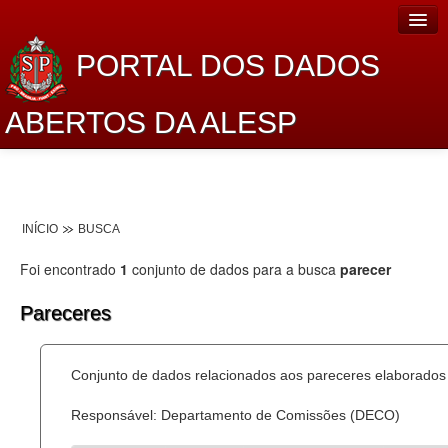
PORTAL DOS DADOS
ABERTOS DA ALESP
Home
Sobre o projeto
INÍCIO
BUSCA
Dados Abertos Alesp
Foi encontrado
1
conjunto de dados para a busca
parecer
Lei de Acesso à Informação
Pareceres
Dados Governamentais Abertos
Planejamento
Conjunto de dados relacionados aos pareceres elaborados 
Catálogo de dados
Responsável: Departamento de Comissões (DECO)
Processo Legislativo