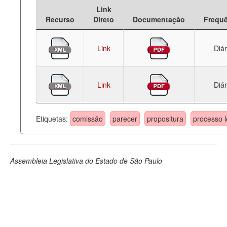
Link
Deputados Estaduais
Recurso
Direto
Documentação
Frequ
Administração
Link
Diár
Legislação
Agenda
Link
Diár
Perguntas frequentes
Contato
Etiquetas:
comissão
parecer
propositura
processo l
Assembleia Legislativa do Estado de São Paulo