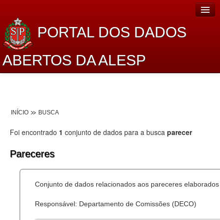
PORTAL DOS DADOS
ABERTOS DA ALESP
Home
Sobre o projeto
INÍCIO
BUSCA
Dados Abertos Alesp
Foi encontrado
1
conjunto de dados para a busca
parecer
Lei de Acesso à Informação
Pareceres
Dados Governamentais Abertos
Planejamento
Conjunto de dados relacionados aos pareceres elaborados 
Catálogo de dados
Responsável: Departamento de Comissões (DECO)
Processo Legislativo