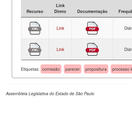
Link
Deputados Estaduais
Recurso
Direto
Documentação
Frequ
Administração
Link
Diár
Legislação
Agenda
Link
Diár
Perguntas frequentes
Contato
Etiquetas:
comissão
parecer
propositura
processo l
Assembleia Legislativa do Estado de São Paulo