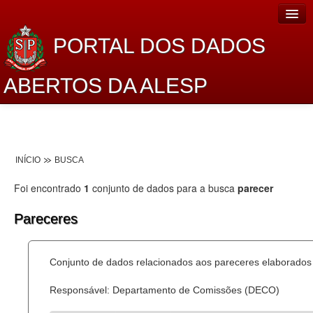
PORTAL DOS DADOS
ABERTOS DA ALESP
Home
Sobre o projeto
INÍCIO
BUSCA
Dados Abertos Alesp
Foi encontrado
1
conjunto de dados para a busca
parecer
Lei de Acesso à Informação
Pareceres
Dados Governamentais Abertos
Planejamento
Conjunto de dados relacionados aos pareceres elaborados 
Catálogo de dados
Responsável: Departamento de Comissões (DECO)
Processo Legislativo