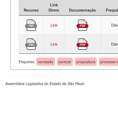
Link
Deputados Estaduais
Recurso
Direto
Documentação
Frequ
Administração
Link
Diár
Legislação
Agenda
Link
Diár
Perguntas frequentes
Contato
Etiquetas:
comissão
parecer
propositura
processo l
Assembleia Legislativa do Estado de São Paulo