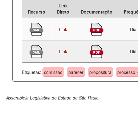
Link
Deputados Estaduais
Recurso
Direto
Documentação
Frequ
Administração
Link
Diár
Legislação
Agenda
Link
Diár
Perguntas frequentes
Contato
Etiquetas:
comissão
parecer
propositura
processo l
Assembleia Legislativa do Estado de São Paulo