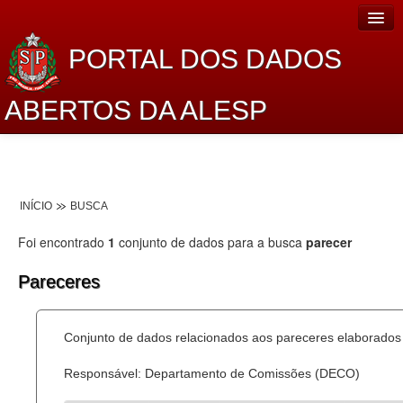
PORTAL DOS DADOS
ABERTOS DA ALESP
Home
Sobre o projeto
INÍCIO
BUSCA
Dados Abertos Alesp
Foi encontrado
1
conjunto de dados para a busca
parecer
Lei de Acesso à Informação
Pareceres
Dados Governamentais Abertos
Planejamento
Conjunto de dados relacionados aos pareceres elaborados 
Catálogo de dados
Responsável: Departamento de Comissões (DECO)
Processo Legislativo