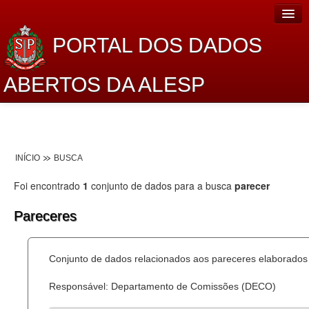
PORTAL DOS DADOS
ABERTOS DA ALESP
Home
Sobre o projeto
INÍCIO
BUSCA
Dados Abertos Alesp
Foi encontrado
1
conjunto de dados para a busca
parecer
Lei de Acesso à Informação
Pareceres
Dados Governamentais Abertos
Planejamento
Conjunto de dados relacionados aos pareceres elaborados 
Catálogo de dados
Responsável: Departamento de Comissões (DECO)
Processo Legislativo