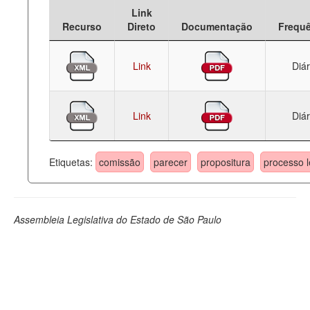
Link
Deputados Estaduais
Recurso
Direto
Documentação
Frequ
Administração
Link
Diár
Legislação
Agenda
Link
Diár
Perguntas frequentes
Contato
Etiquetas:
comissão
parecer
propositura
processo l
Assembleia Legislativa do Estado de São Paulo