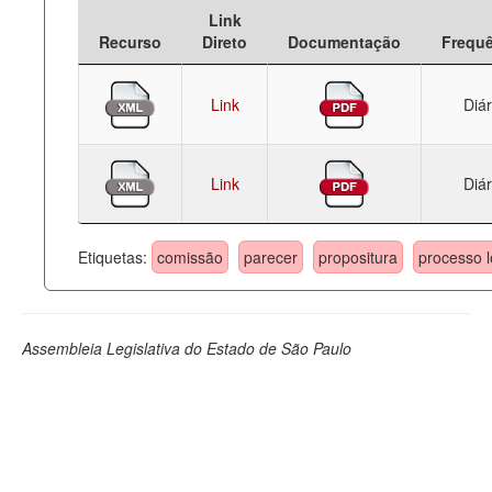
Link
Deputados Estaduais
Recurso
Direto
Documentação
Frequ
Administração
Link
Diár
Legislação
Agenda
Link
Diár
Perguntas frequentes
Contato
Etiquetas:
comissão
parecer
propositura
processo l
Assembleia Legislativa do Estado de São Paulo