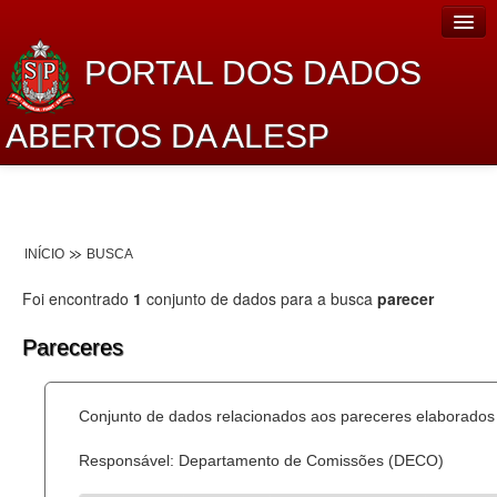
PORTAL DOS DADOS
ABERTOS DA ALESP
Home
Sobre o projeto
INÍCIO
BUSCA
Dados Abertos Alesp
Foi encontrado
1
conjunto de dados para a busca
parecer
Lei de Acesso à Informação
Pareceres
Dados Governamentais Abertos
Planejamento
Conjunto de dados relacionados aos pareceres elaborados 
Catálogo de dados
Responsável: Departamento de Comissões (DECO)
Processo Legislativo