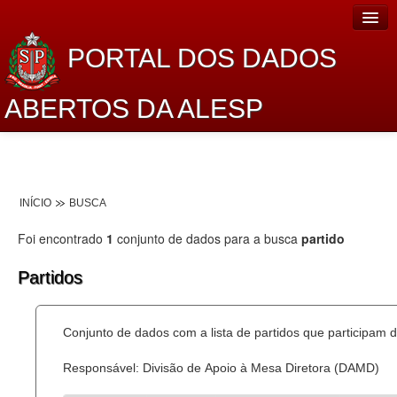
PORTAL DOS DADOS
ABERTOS DA ALESP
Home
Sobre o projeto
INÍCIO
BUSCA
Dados Abertos Alesp
Foi encontrado
1
conjunto de dados para a busca
partido
Lei de Acesso à Informação
Partidos
Dados Governamentais Abertos
Planejamento
Conjunto de dados com a lista de partidos que participam d
Catálogo de dados
Responsável: Divisão de Apoio à Mesa Diretora (DAMD)
Processo Legislativo