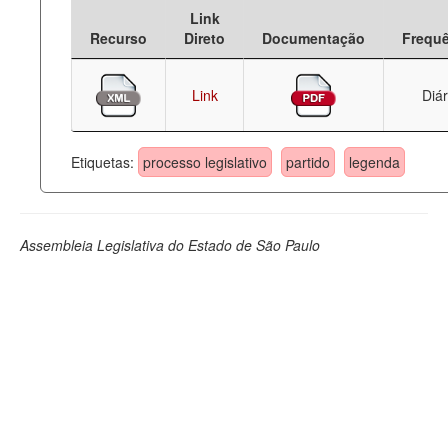
Link
Deputados Estaduais
Recurso
Direto
Documentação
Frequ
Administração
Link
Diár
Legislação
Agenda
Etiquetas:
processo legislativo
partido
legenda
Perguntas frequentes
Contato
Assembleia Legislativa do Estado de São Paulo