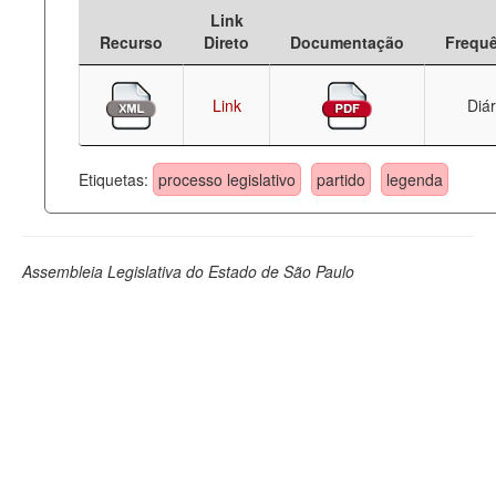
Link
Deputados Estaduais
Recurso
Direto
Documentação
Frequ
Administração
Link
Diár
Legislação
Agenda
Etiquetas:
processo legislativo
partido
legenda
Perguntas frequentes
Contato
Assembleia Legislativa do Estado de São Paulo