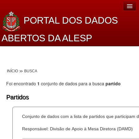
PORTAL DOS DADOS
ABERTOS DA ALESP
Home
Sobre o projeto
INÍCIO
BUSCA
Dados Abertos Alesp
Foi encontrado
1
conjunto de dados para a busca
partido
Lei de Acesso à Informação
Partidos
Dados Governamentais Abertos
Planejamento
Conjunto de dados com a lista de partidos que participam d
Catálogo de dados
Responsável: Divisão de Apoio à Mesa Diretora (DAMD)
Processo Legislativo