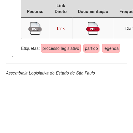
Link
Deputados Estaduais
Recurso
Direto
Documentação
Frequ
Administração
Link
Diár
Legislação
Agenda
Etiquetas:
processo legislativo
partido
legenda
Perguntas frequentes
Contato
Assembleia Legislativa do Estado de São Paulo