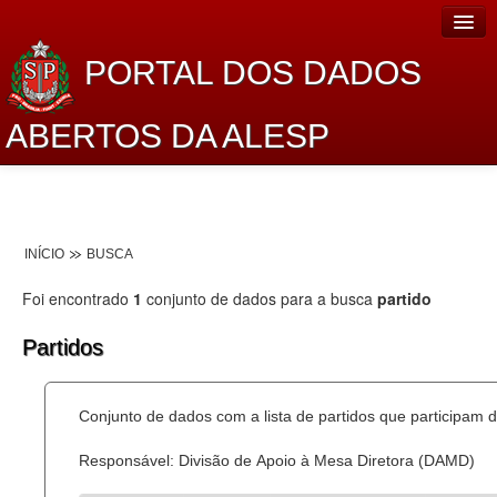
PORTAL DOS DADOS
ABERTOS DA ALESP
Home
Sobre o projeto
INÍCIO
BUSCA
Dados Abertos Alesp
Foi encontrado
1
conjunto de dados para a busca
partido
Lei de Acesso à Informação
Partidos
Dados Governamentais Abertos
Planejamento
Conjunto de dados com a lista de partidos que participam d
Catálogo de dados
Responsável: Divisão de Apoio à Mesa Diretora (DAMD)
Processo Legislativo