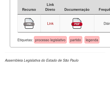
Link
Deputados Estaduais
Recurso
Direto
Documentação
Frequ
Administração
Link
Diár
Legislação
Agenda
Etiquetas:
processo legislativo
partido
legenda
Perguntas frequentes
Contato
Assembleia Legislativa do Estado de São Paulo