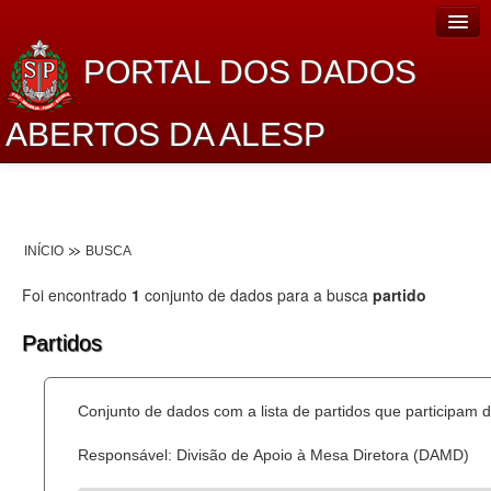
PORTAL DOS DADOS
ABERTOS DA ALESP
Home
Sobre o projeto
INÍCIO
BUSCA
Dados Abertos Alesp
Foi encontrado
1
conjunto de dados para a busca
partido
Lei de Acesso à Informação
Partidos
Dados Governamentais Abertos
Planejamento
Conjunto de dados com a lista de partidos que participam d
Catálogo de dados
Responsável: Divisão de Apoio à Mesa Diretora (DAMD)
Processo Legislativo