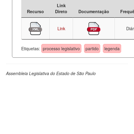
Link
Deputados Estaduais
Recurso
Direto
Documentação
Frequ
Administração
Link
Diár
Legislação
Agenda
Etiquetas:
processo legislativo
partido
legenda
Perguntas frequentes
Contato
Assembleia Legislativa do Estado de São Paulo