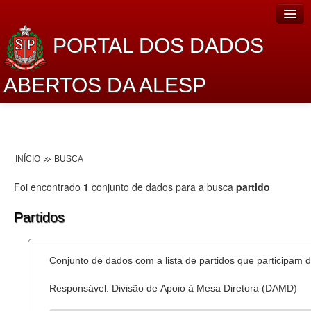
PORTAL DOS DADOS
ABERTOS DA ALESP
Home
Sobre o projeto
INÍCIO
BUSCA
Dados Abertos Alesp
Foi encontrado
1
conjunto de dados para a busca
partido
Lei de Acesso à Informação
Partidos
Dados Governamentais Abertos
Planejamento
Conjunto de dados com a lista de partidos que participam d
Catálogo de dados
Responsável: Divisão de Apoio à Mesa Diretora (DAMD)
Processo Legislativo