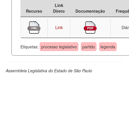
Link
Deputados Estaduais
Recurso
Direto
Documentação
Frequ
Administração
Link
Diár
Legislação
Agenda
Etiquetas:
processo legislativo
partido
legenda
Perguntas frequentes
Contato
Assembleia Legislativa do Estado de São Paulo