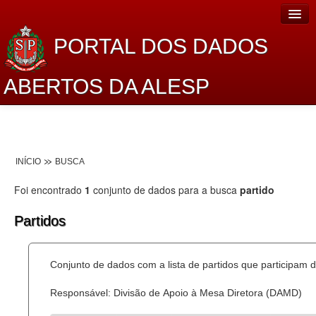
PORTAL DOS DADOS
ABERTOS DA ALESP
Home
Sobre o projeto
INÍCIO
BUSCA
Dados Abertos Alesp
Foi encontrado
1
conjunto de dados para a busca
partido
Lei de Acesso à Informação
Partidos
Dados Governamentais Abertos
Planejamento
Conjunto de dados com a lista de partidos que participam d
Catálogo de dados
Responsável: Divisão de Apoio à Mesa Diretora (DAMD)
Processo Legislativo